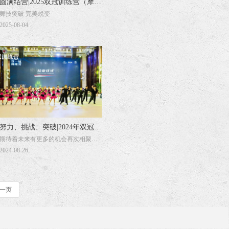
圆满结营|2025双冠训练营（摩登
舞技突破 完美蜕变
舞）
2025-08-04
努力、挑战、突破|2024年双冠拉
期待着未来有更多的机会再次相聚，
丁舞训练营圆满落幕
共同书写更加精彩的舞蹈篇章！
2024-08-26
一页